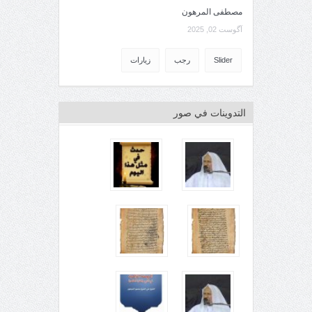
مصطفى المرهون
آگوست 02, 2025
Slider
رجب
زيارات
التدوينات في صور