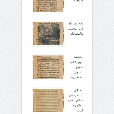
لإبراهيم
دفع المناواة
في التفضيل
والمساواة
الحديقة
الوردية في
تحقيق
السوانح
المعراجية
الحدائق
الناضرة في
أحكام العترة
الطاهرة ـ
كتاب