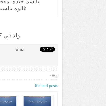
بالسم جبده امقط
غالوه بالسم
ولد في 10/7ـ توفي في 30/11
Share
›
Next
Related posts