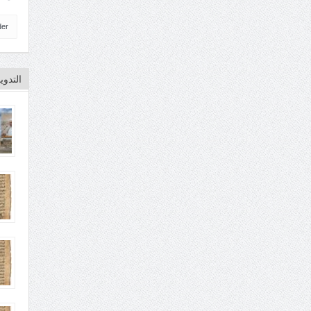
der
التدو