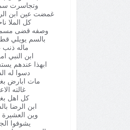
وتجاسرت س
غمضت عين ابن الر
كل الملا نا
وصفه قضى مسم
بالسم يويلي قطع
ماله ذنب غ
ابن النبي ام
ابهذا عندهم يست
دسوا له ال
مات ابارض بغد
غالته الاع
كل اهل بغد
ابن الرضا بال
وين العشيرة 
يشوفوا الجو