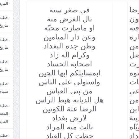
المره
رضا
في صغر سنه
ون
نال الغرض منه
بتاريخ6/2/1447.سماحة الشيخ مصطفى المره
فيه
او ماصارت محنّه
ره
وعن دار الميامين
من
وطن جده البغداد
بتاريخ29/1/1446.سماحة الشيخ مصطفى المره
ضل
وكرام اله زاد
رت
اصحابه الحساد
بتاريخ24/12/1446. سماحة الشيخ مصطفى المر
وه
ابمسايلكم ابها الحين
ات
واستولى على الناس
عي
من بني العباس
سماحة
من
هل الديانه هبط الراس
خطبة 
بن
الرضا علة الكونين
نة
لارض بغداد
المره
ّاه
نالت منه المراد
اد
حطت كل العناد