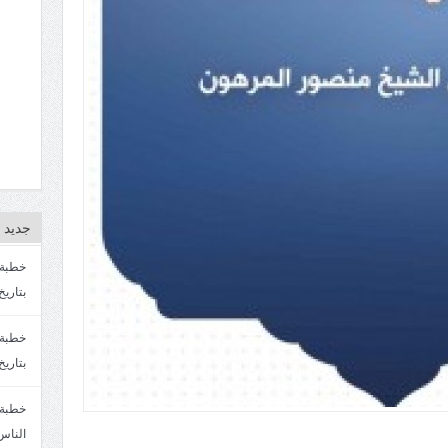
جديد ا
بتاريخ4/3/1447. سماحة الشيخ مصطفى المره
بتاريخ 27 2/1447. سماحة الشيخ مصطفى ا