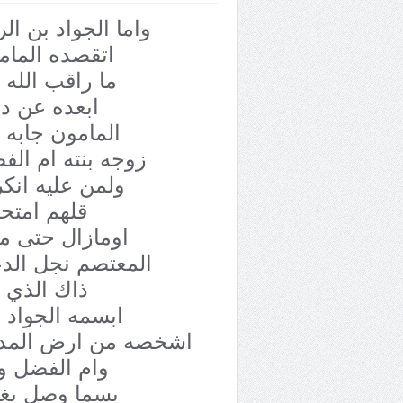
واما الجواد بن ال
اتقصده المام
ما راقب الله 
ابعده عن دا
المامون جابه 
زوجه بنته ام الف
ولمن عليه انك
قلهم امتحن
اومازال حتى م
المعتصم نجل الد
ذاك الذي 
ابسمه الجواد ا
اشخصه من ارض المدي
وام الفضل وي
بسما وصل بغد