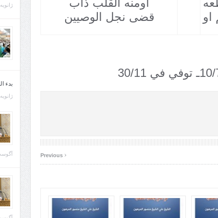
عه
اومنه القلب ذاب
ژانویه 21, 013
 او
قضى نجل الوصيين
بدء ا
ژانویه 22, 013
‹
آگوست 29, 
Previous
آگوست 28, 