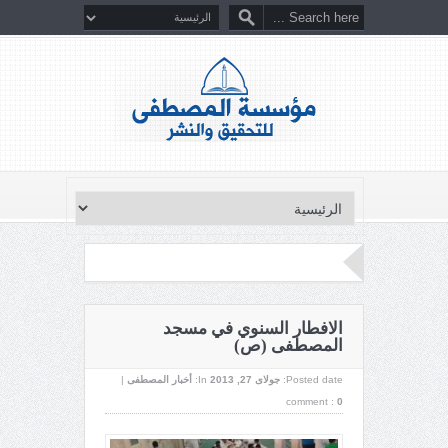
الافطار السنوي في مسجد
المصطفى (ص)
Posted date:
جولای 27, 2013
In:
أخبار المصطفى
|
comment :
0