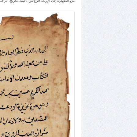
من الطهارة إلى الإرث. فرغ من تأليفه بتاريخ: 7رجب 1207 هـ.