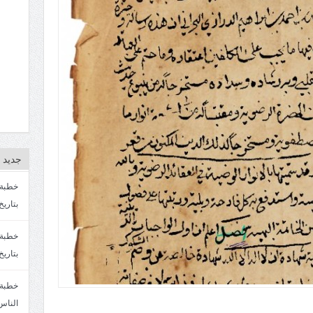
جديد ا
بتاريخ4/3/1447. سماحة الشيخ مصطفى المره
بتاريخ 27 2/1447. سماحة الشيخ مصطفى ا