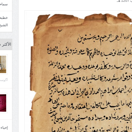
سماحة
الشيخ
الأكثر 
آگوست 29, 
إحياء