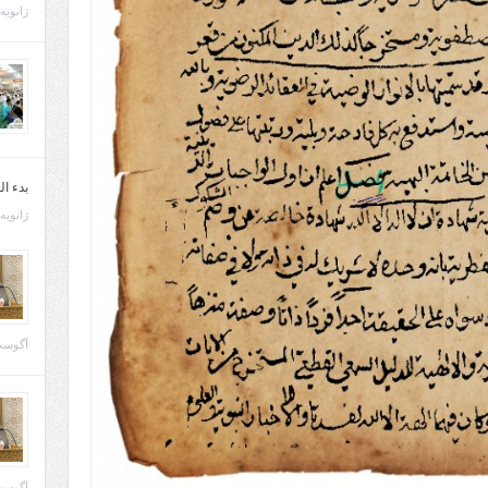
ژانویه 21, 013
بدء ا
ژانویه 22, 013
آگوست 29, 
آگوست 28, 