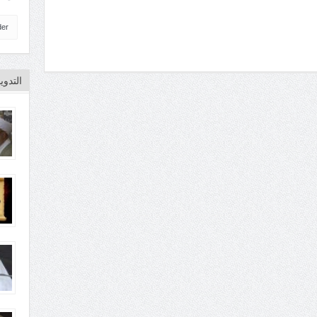
der
التدو