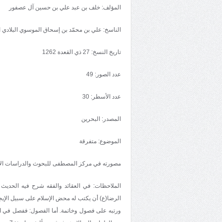
المؤلف: خلف بن عبد علي بن حسين آل عصفور
الناسخ: علي بن محمّد بن إسحاق الموسوي البلادي ا
تاريخ النسخ: 27 ذي القعدة 1262
عدد الصور: 49
عدد الأسطر: 30
المصدر: البحرين
الموضوع: متفرقة
مصورته في مركز المصطفى للبحوث والدراسات ال
الرضا(ع) أن يكتب له محض الإسلام على سبيل الإيج
ورتبه على فصول وخاتمة. أما الفصول: ففصل في الت