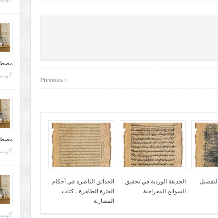
مصطف
آگوست 10, 
‹
Previous
مصطف
آگوست 02, 
التفضيل
الحديقة الوردية في تحقيق
الحدائق الناضرة في أحكام
السوانح المعراجية
العترة الطاهرة ـ كتاب
المضاربة
آگوست 02, 