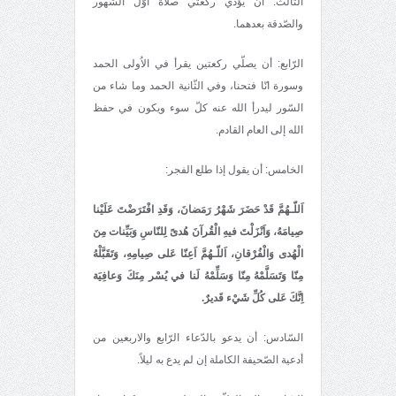
الثّالث: أن يؤدي ركعتي صلاة اوّل الشّهور
والصّدقة بعدهما.
الرّابع: أن يصلّي ركعتين يقرأ في الاُولى الحمد
وسورة انّا فتحنا، وفي الثّانية الحمد وما شاء من
السّور ليدرأ الله عنه كلّ سوء ويكون في حفظ
الله إلى العام القادم.
الخامس: أن يقول إذا طلع الفجر:
اَللّـهُمَّ قَدْ حَضَرَ شَهْرُ رَمَضانَ، وَقَدِ افْتَرَضْتَ عَلَيْنا
صِيامَهُ، وَاَنْزَلْتَ فيهِ الْقُرآنَ هُدىً لِلنّاسِ وَبَيِّنات مِنَ
الْهُدى وَالْفُرْقانِ، اَللّـهُمَّ اَعِنّا عَلى صِيامِهِ، وَتَقَبَّلْهُ
مِنّا وَتَسَلَّمْهُ مِنّا وَسَلِّمْهُ لَنا في يُسْر مِنَكَ وَعافِيَة
اِنَّكَ عَلى كُلِّ شَيْء قَديرٌ.
السّادس: أن يدعو بالدّعاء الرّابع والاربعين من
أدعية الصّحيفة الكاملة إن لم يدع به ليلاً.