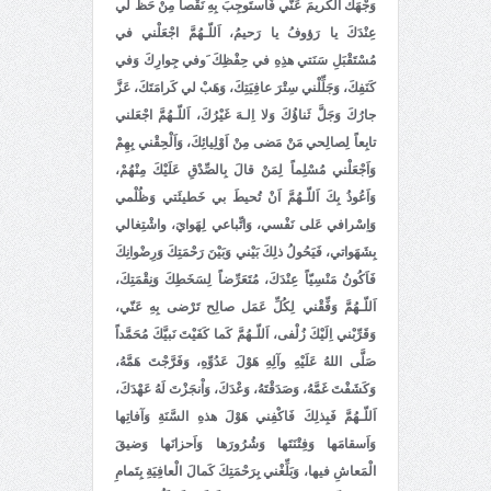
وَجْهَكَ الْكَريمَ عَنّي فَاَستَوجِبَ بِهِ نَقْصاً مِنْ حَظٍّ لي
عِنْدَكَ يا رَؤوفُ يا رَحيمُ، اَللّـهُمَّ اجْعَلْني في
مُسْتَقْبَلِ سَنَتي هذِهِ في حِفْظِكَ َوفي جِوارِكَ وَفي
كَنَفِكَ، وَجَلِّلْني سِتْرَ عافِيَتِكَ، وَهَبْ لي كَرامَتَكَ، عَزَّ
جارُكَ وَجَلَّ ثَناؤُكَ وَلا اِلـهَ غَيْرُكَ، اَللّـهُمَّ اجْعَلني
تابِعاً لِصالِحي مَنْ مَضى مِنْ اَوْلِيائِكَ، وَاَلْحِقْني بِهِمْ
وَاَجْعَلْني مُسْلِماً لِمَنْ قالَ بِالصِّدْقِ عَلَيْكَ مِنْهُمْ،
وَاَعُوذُ بِكَ اَللّـهُمَّ اَنْ تُحيطَ بي خَطيئَتي وَظُلْمي
وَاِسْرافي عَلى نَفْسي، وَاتِّباعي لِهَوايَ، واشْتِغالي
بِشَهَواتي، فَيَحُولُ ذلِكَ بَيْني وَبَيْنَ رَحْمَتِكَ وَرِضْوانِكَ
فَاَكُونُ مَنْسِيّاً عِنْدَكَ، مُتَعَرِّضاً لِسَخَطِكَ وَنِقْمَتِكَ،
اَللّـهُمَّ وَفِّقْني لِكُلِّ عَمَل صالِح تَرْضى بِهِ عَنّي،
وَقَرِّبْني اِلَيْكَ زُلْفى، اَللّـهُمَّ كَما كَفَيْتَ نَبيَّكَ مُحَمَّداً
صَلَّى اللهُ عَلَيْهِ وآلِهِ هَوْلَ عَدُوِّهِ، وَفَرَّجْتَ هَمَّهُ،
وَكَشَفْتَ غَمَّهُ، وَصَدَقْتَهُ، وَعْدَكَ، وَاْنجَزْتَ لَهُ عَهْدَكَ،
اَللّـهُمَّ فَبِذلِكَ فَاكْفِني هَوْلَ هذهِ السَّنَةِ وَآفاتِها
وَاَسقامَها وَفِتْنَتَها وَشُرُورَها وَاَحزانَها وَضيقَ
الْمَعاشِ فيها، وَبَلِّغْني بِرَحْمَتِكَ كَمالَ الْعافِيَةِ بِتَمامِ