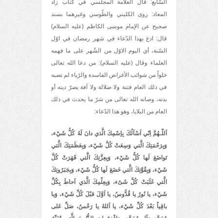
السّابع: قال العلاّمة المجلسي في كتاب زاد
المعاد: روى الكليني والطّوسي وغيرهما بسند
صحيح عن الإمام موسى الكاظم (عليه السلام)
قال: ادع بهذا الدّعاء في شهر رمضان في اوّل
السّنة، أي اليوم الاوّل من الشّهر على ما فهمه
العلماء وقال (عليه السلام): من دعا الله تعالى
خلواً من شوائب الأغراض الفاسدة والرّياء لم تصبه
في ذلك العام فتنة ولا ضلالة ولا آفة يضرّ دينه أو
بدنه، وصانه الله تعالى من شرّ ما يحدث في ذلك
العام من البلايا، وهو هذا الدّعاء:
اَللّـهُمَّ اِنّي اَسْاَلُكَ بِإسْمِكَ الَّذي دانَ لَهُ كُلُّ شَيْء،
وَبِرَحْمَتِكَ الَّتي وَسِعَتْ كُلَّ شَيْء، وَبِعَظَمَتِكَ الَّتي
تَواضَعَ لَها كُلُّ شَيْء، وَبِعِزَّتِكَ الَّتي قَهَرَتْ كُلَّ
شَيْء، وَبِقُوَّتِكَ الَّتي خَضَعَ لَها كُلُّ شَيْء، وَبِجَبَرُوتِكَ
الَّتي غَلَبَتْ كُلَّ شَىْء، وَبِعِلْمِكَ الَّذي اَحاطَ بِكُلِّ
شَيْء، يا نُورُ يا قُدُّوسُ، يا اَوَّلَ قبْلَ كُلِّ شَيْء، وَيا
باقِياً بَعْدَ كُلِّ شَيْء، يا اَللهُ يا رَحْمنُ، صَلِّ عَلى