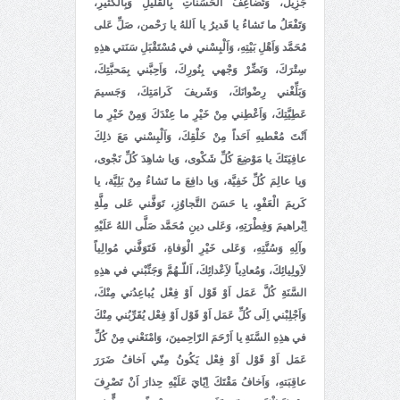
جَزِيل، وَتُضاعِفُ الْحَسَناتِ بِالْقَليلِ وَبِالْكَثيرِ،
وَتَفْعَلُ ما تَشاءُ يا قَديرُ يا اَللهُ يا رَحْمن، صَلِّ عَلى
مُحَمَّد وَاَهْلِ بَيْتِهِ، وَاَلْبِسْني في مُسْتَقْبَلِ سَنَتي هذِهِ
سِتْرَكَ، وَنَضِّرْ وَجْهي بِنُورِكَ، وَاَحِبَّني بِمَحبَّتِكَ،
وَبَلِّغْني رِضْوانَكَ، وَشَريفَ كَرامَتِكَ، وَجَسيمَ
عَطِيَّتِكَ، وَاَعْطِني مِنْ خَيْرِ ما عِنْدَكَ وَمِنْ خَيْرِ ما
اَنْتَ مُعْطيهِ اَحَداً مِنْ خَلْقِكَ، وَاَلْبِسْني مَعَ ذلِكَ
عافِيَتَكَ يا مَوْضِعَ كُلِّ شَكْوى، وَيا شاهِدَ كُلِّ نَجْوى،
وَيا عالِمَ كُلِّ خَفِيَّة، وَيا دافِعَ ما تَشاءُ مِنْ بَلِيَّة، يا
كَريمَ الْعَفْوِ، يا حَسَنَ التَّجاوُزِ، تَوَفَّني عَلى مِلَّةِ
اِبْراهيمَ وَفِطْرَتِهِ، وَعَلى دينِ مُحَمَّد صَلَّى اللهُ عَلَيْهِ
وآلِهِ وَسُنَّتِهِ، وَعَلى خَيْرِ الْوَفاةِ، فَتَوَفَّني مُوالِياً
لاَِولِيائِكَ، وَمُعادِياً لاَِعْدائِكَ، اَللّـهُمَّ وَجَنِّبْني في هذِهِ
السَّنَةِ كُلَّ عَمَل اَوْ قَوْل اَوْ فِعْل يُباعِدُني مِنْكَ،
وَاَجْلِبْني اِلَى كُلِّ عَمَل اَوْ قَوْل اَوْ فِعْل يُقَرِّبُني مِنْكَ
في هذِهِ السَّنَةِ يا اَرْحَمَ الرّاحِمينَ، وَامْنَعْني مِنْ كُلِّ
عَمَل اَوْ قَوْل اَوْ فِعْل يَكُونُ مِنّي اَخافُ ضَرَرَ
عاقِبَتهِ، وَاَخافُ مَقْتَكَ اِيّايَ عَلَيْهِ حِذارَ اَنْ تَصْرِفَ