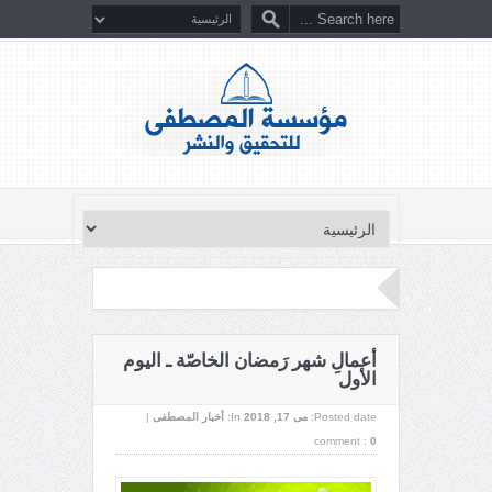
أعمالِ شهر رَمضان الخاصّة ـ اليوم
الأول
Posted date:
می 17, 2018
In:
أخبار المصطفى
|
comment :
0