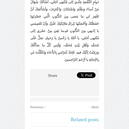
دَوامِ النِّعْمَةِ عِنْدي اِلى مُنْتَهى اَجَلَي، اَسْاَلُكَ سُؤالَ
مَنْ اَساءَ وَظَلَمَ وَاسْتَكانَ وَاعْتَرَفَ، وَاَسْأَلفكَ اَنْ
تَغْفِرَ لي ما مَضى مِنَ الذُّنُوبِ الَّتي حَصْرَتَها
حَفَظَتُكَ وَاَحْصَتْها كِرامُ مَلائِكَتِكَ عَلَيَّ، وَاَنْ تَعْصِمَني
يا اِلـهي مِنَ الذُّنُوبِ فيـما بَقِيَ مِنْ عمْري اِلى
مُنْتَهى اَجَلي، يا اَللهُ يا رَحْمنُ يا رَحيمُ، صَلِّ عَلَى
مُحمَّد وَاَهْلِ بَيْتِ مُحَمَّد، وَآتِني كُلَّ ما سَاَلْتُكَ
وَرَغِبْتُ اِلَيْكَ فيهِ، فَاِنكَ اَمَرْتَني بِالدُّعاءِ وَتَكَفَّلْتَ لي
بِالاِجابَةِ يا اَرْحَمَ الرّاحِمينَ.
Share
‹
›
Previous
Next
Related posts