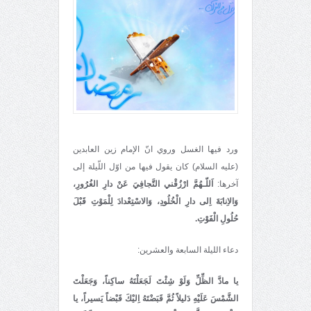
ورد فيها الغسل وروي انّ الإمام زين العابدين
(عليه السلام) كان يقول فيها من اوّل اللّيلة إلى
آخرها:
اَللّـهُمَّ ارْزُقْني التَّجافِيَ عَنْ دارِ الغُرُورِ،
وَالاِنابَةَ اِلى دارِ الْخُلُودِ، وَالاسْتِعْدادَ لِلْمَوْتِ قَبْلَ
حُلُولِ الْفَوْتِ.
دعاء الليلة السابعة والعشرين:
يا مادَّ الظِّلِّ وَلَوْ شِئْتَ لَجَعَلْتَهُ ساكِناً، وَجَعَلْتَ
الشَّمْسَ عَلَيْهِ دَليلاً ثُمَّ قَبَضْتَهُ اِليْكَ قَبْضاً يَسيراً، يا