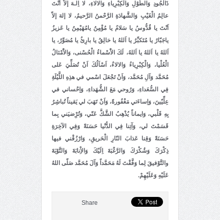
ذَالْجُودِ وَالطَّوْلِ وَالْكِبْرِياءِ وَالالاءِ، لا اِلـهَ إلاّ اَنْتَ
عالِمُ الْغَيْبِ وَالشَّهادَةِ الرَّحْمنُ الرَّحيمُ، لا إلهَ إلاّ
اَنْتَ يا قُدُّوسُ يا سَلامُ يا مُؤْمِنُ يامُهَيْمِنُ يا عَزيزُ
ياجَبّارُ يا مُتَكبِّرُ يا اَللهُ يا خالِقُ يا بارِئُ يا مُصَوِّرُ، يا
اَللهُ يا اَللهُ يا اَللهُ، لَكَ الاَْسْماءُ الْحُسْنى، وَالاَْمْثالُ
الْعُلْيا، وَالْكِبْرِياءُ وَالالاءُ، اَسْاَلُكَ اَنْ تُصَلِّيَ عَلى
مُحَمَّد وَآلِ مُحَمَّد، وَاَنْ تَجْعَلَ اسْمي في هذِهِ اللَّيْلَةِ
فِي السُّعَداءِ، وَرُوحي مَعَ الشُّهَداءِ، وَاِحْساني في
عِلِّيّينَ، وَاِساءَتي مَغْفُورةً، وَاَنْ تَهَبَ لي يَقيناً تُباشِرُ
بِهِ قَلْبي، وَايماناً يُذْهِبُ الشَّكَّ عَنّي، وَتُرِْضيَني بِما
قَسَمْتَ لي، وَآتِنا فِي الدُّنْيا حَسَنَةً وَفِي الآخِرَةِ
حَسَنَةً وَقِنا عَذابَ النّارِ الْحَريقِ، وَارْزُقْني فيها
ذِكْرَكَ وَشُكْرَكَ وَالرَّغْبَةَ اِلَيْكَ وَالاِْنابَةَ وَالتَّوْبَةَ
والتَّوْفيقَ لِما وَفَّقْتَ لَهُ مَحَمَّداً وَآلَ مُحَمَّد صَلّى اللهُ
عَلَيْهِ وَعَلَيْهِمْ.
Share