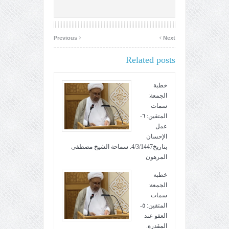
‹
›
Previous
Next
Related posts
خطبة
الجمعة:
سمات
المتقين: ٦-
عمل
الإحسان
بتاريخ4/3/1447. سماحة الشيخ مصطفى
المرهون
خطبة
الجمعة:
سمات
المتقين: ٥-
العفو عند
المقدرة.