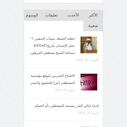
الأكثر
الأحدث
تعليقات
الوسوم
شعبية
خطبة الجمعة: سمات المتقين: ٦-
عمل الإحسان بتاريخ4/3/1447.
سماحة الشيخ مصطفى المرهون
آگوست 29, 2025
الافتتاح التجريبي لموقع مؤسسة
المصطفى (ص) للتحقيق والنشر
ژانویه 16, 2013
إحياء ليالي القدر بمسجد المصطفى بأم الحمام
ژانویه 21, 2013