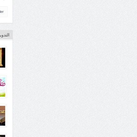
der
التدو