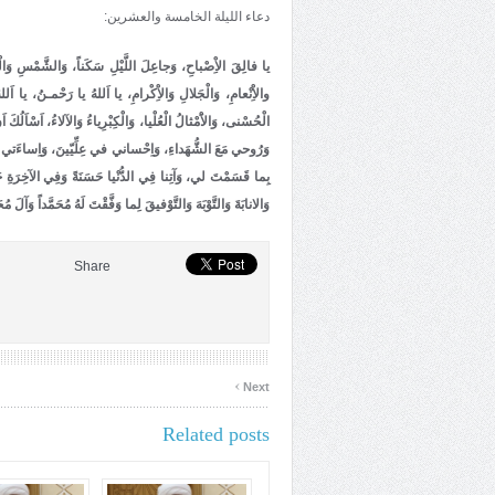
دعاء الليلة الخامسة والعشرين:
يا فالِقَ الاِْصْباحِ، وَجاعِلَ اللَّيْلِ سَكَناً، وَالشَّمْسِ وَالْق
والاِْنْعامِ، وَالْجَلالِ وَالاِْكْرامِ، يا اَللهُ يا رَحْمـنُ، يا اَل
الْحُسْنى، وَالاَْمْثالُ الْعُلْيا، وَالْكِبْرِياءُ وَالآلاءُ، اَسْاَلُك
وَرُوحي مَعَ الشُّهَداءِ، وَاِحْساني في عِلِّيّينَ، وَاِساءَتي مَغْ
بِما قَسَمْتَ لي، وَآتِنا فِي الدُّنْيا حَسَنَةً وَفِي الآخِرَةِ حَس
وَالانابَةَ وَالتَّوْبَهَ وَالتَّوْفيقَ لِما وَفَّقْتَ لَهُ مُحَمَّداً وَآلَ مُح
Share
›
Next
Related posts