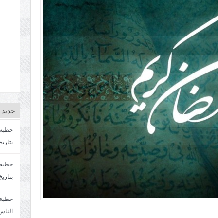
جديد ا
بتاريخ4/3/1447. سماحة الشيخ مصطفى المره
بتاريخ 27 2/1447. سماحة الشيخ مصطفى ا