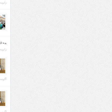
ژانویه 21, 013
بدء ا
ژانویه 22, 013
آگوست 29, 
آگوست 28, 