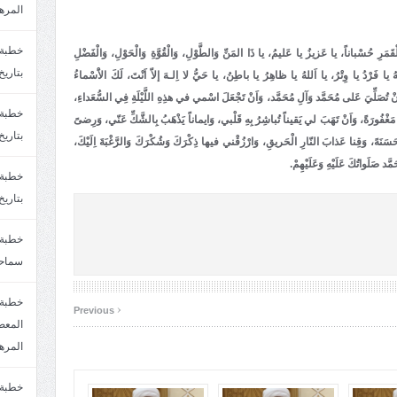
المره
َمَرِ حُسْباناً، يا عَزيزُ يا عَليمُ، يا ذَا المَنِّ وَالطَّوْلِ، وَالْقُوَّةِ وَالْحَوْلِ، وَالْفَضْلِ
بتاريخ6/2/1447.سماحة الشيخ مصطفى المره
لهُ يا فَرْدُ يا وِتْرُ، يا اَللهُ يا ظاهِرُ يا باطِنُ، يا حَيُّ لا اِلـهَ إلاّ اَنْتَ، لَكَ الاَْسْماءُ
َ اَنْ تُصَلِّيَ عَلى مُحَمَّد وَآلِ مُحَمَّد، وَاَنْ تَجْعَلَ اسْمي في هذِهِ اللَّيْلَةِ فِي السُّعَداءِ،
فُورَةً، وَاَنْ تَهَبَ لي يَقيناً تُباشِرُ بِهِ قَلْبي، وَايماناً يَذْهَبُ بِالشَّكِّ عَنّي، وَرِضىً
بتاريخ29/1/1446.سماحة الشيخ مصطفى المره
َنَهً، وَقِنا عَذابَ النّارِ الْحَريقِ، وَارْزُقْني فيها ذِكْرَكَ وَشُكْرَكَ وَالرَّغْبَةَ اِلَيْكَ،
َمَّد صَلَواتُكَ عَلَيْهِ وَعَلَيْهِمْ.
بتاريخ24/12/1446. سماحة الشيخ مصطفى المر
سماحة
خطبة 
‹
Previous
المره