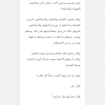
وعن تفسيره وعمن أخذه، وكان يكثر مجالسة
الفقهاء والحكماء.
وكان يغشى القضاة والملوك والسلاطين، فيرثي
للقضاة بما ابتلوا به، ويرحم الملوك والسلاطين
لغرتهم بالله عز وجل وطمأنينتهم في ذلك. ويتعلم
ويعتبر، ويتعلم ما يغلب به نفسه ويجاهد به هواه
ويحتـرز به من الشيطان.
وكان يداوي قلبه بالفكر ويداري نفسه بالعِبَر،
وكان لا ينطق إلا فيما يعنيه، فبذلك أوتي الحكمة
ومنح العصمة.
وقيل له ذات يوم: ألست عبداً لآل فلان؟
قال: بلى.
قال: فما بلغ منك ما أرى؟