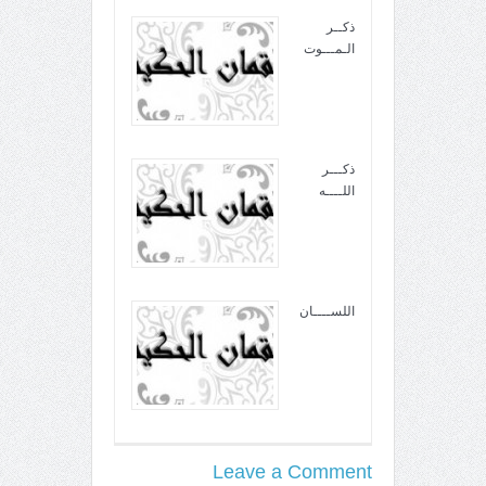
ذكــر
الـمـــوت
ذكـــر
اللــــه
اللســــان
Leave a Comment