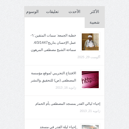
الأكثر
الأحدث
تعليقات
الوسوم
شعبية
خطبة الجمعة: سمات المتقين: ٦-
عمل الإحسان بتاريخ4/3/1447.
سماحة الشيخ مصطفى المرهون
آگوست 29, 2025
الافتتاح التجريبي لموقع مؤسسة
المصطفى (ص) للتحقيق والنشر
ژانویه 16, 2013
إحياء ليالي القدر بمسجد المصطفى بأم الحمام
ژانویه 21, 2013
ِإحياء ليلة القدر في مسجد