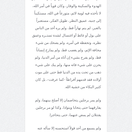
الهدوء والسكينة والوقار، وكان قوياً في أمر الله،
لا تأخذه فيه لومة لائم، متورعاً في الله، مستكيناً
إلى جنبه، عميق النظر، طويل الفكر، مستعبراً
بالعبر، لم ينم نهاراً قط، ولم يره أحد من الناس
على بول أو غائط أو اغتسال لشدة تستـره وعمق
نظره، وتحفظه في أمره، ولم يضحك من شيء
مخافة الإثم، ولم يغصب قط، ولم يمازح إنساناً
قط، ولم يفرح بشيء إن أتاه من أمر الدنيا، ولم
يحزن على شيء فاته منها، ولم يبك على شيء
ذهب من تحت يده من الدنيا قط حتى على موت
أولاده فقد قدمهم أفراطاً -كما عرفت-، بل كان
كثير البكاء من خشية الله.
ولم يمر برجلين يتخاصمان إلا أصلح بينهما، ولم
يفارقهما حتى يتحابا ويتوادا، وكذا لو مر برجلين
يقتتلان لم يمض عنهما، حتى يتحاجزا.
ولم يسمع من أحد قولاً استحسنه إلا سأله عنه