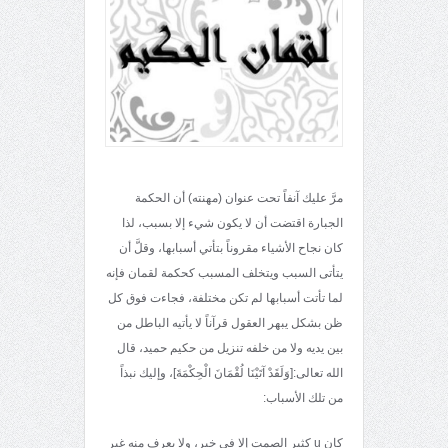
مرَّ عليك آنفاً تحت عنوان (مهنته) أن الحكمة
الجبارة اقتضت أن لا يكون شيء إلا بسبب، لذا
كان نجاح الأشياء مقروناً بتأتي أسبابها، وقلَّ أن
يتأتى السبب ويتخلف المسبب كحكمة لقمان فإنه
لما تأتت أسبابها لم تكن مختلفة، فجاءت فوق كل
ظن بشكل يبهر العقول قرآناً لا يأتيه الباطل من
بين يديه ولا من خلفه تنزيل من حكيم حميد، قال
الله تعالى:[وَلَقَدْ آتَيْنَا لُقْمَانَ الْحِكْمَةَ]، وإليك نبذاً
من تلك الأسباب:
كان u كثير الصمت إلا في خير، ولا يعرف منه غير