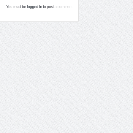
You must be
logged in
to post a comment.