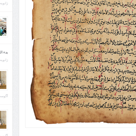
ژانویه 21, 013
بدء ا
ژانویه 22, 013
آگوست 29, 
آگوست 28, 