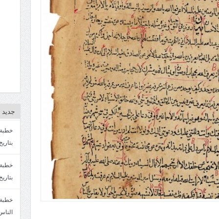
جديد ا
بتاريخ4/3/1447. سماحة الشيخ مصطفى المره
بتاريخ 27 2/1447. سماحة الشيخ مصطفى ا