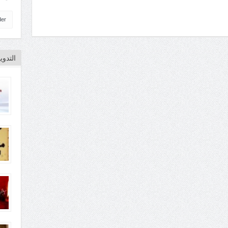
der
التدو