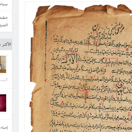
سماحة
الشيخ
الأكثر 
آگوست 29, 
إحياء