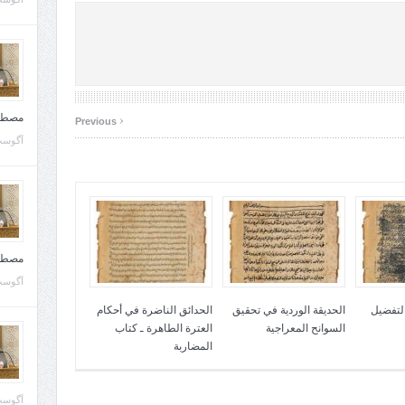
‹
مصطف
Previous
آگوست 10, 
مصطف
آگوست 02, 
التفضيل
الحديقة الوردية في تحقيق
الحدائق الناضرة في أحكام
السوانح المعراجية
العترة الطاهرة ـ كتاب
المضاربة
آگوست 02, 