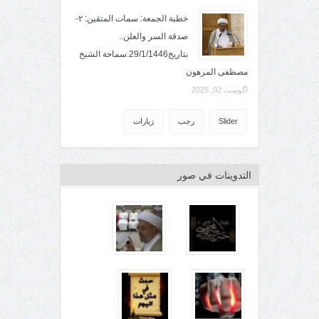
خطبة الجمعة: سمات المتقين: ٢-
صدقة السر والعلن..
بتاريخ29/1/1446.سماحة الشيخ
مصطفى المرهون
آگوست 02, 2025
Slider
رجب
زيارات
التدوينات في صور