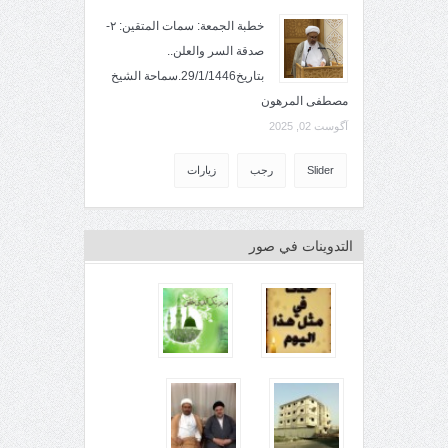
خطبة الجمعة: سمات المتقين: ٢-
صدقة السر والعلن..
بتاريخ29/1/1446.سماحة الشيخ
مصطفى المرهون
آگوست 02, 2025
Slider
رجب
زيارات
التدوينات في صور