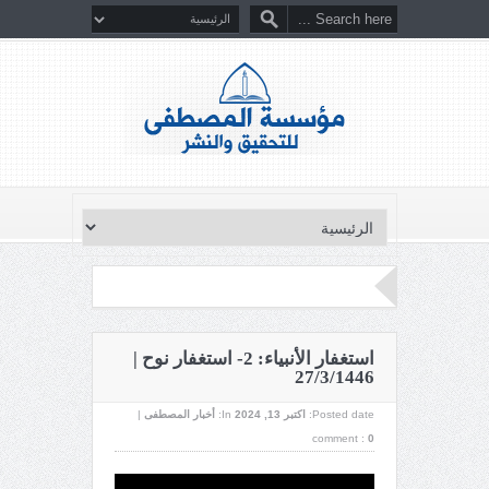
استغفار الأنبياء: 2- استغفار نوح |
27/3/1446
Posted date:
اکتبر 13, 2024
In:
أخبار المصطفى
|
comment :
0