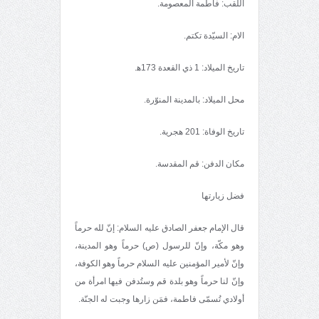
اللقب: فاطمة المعصومة.
الام: السيّدة تكتم.
تاريخ الميلاد: 1 ذي القعدة 173ﻫ.
محل الميلاد: بالمدينة المنوّرة.
تاريخ الوفاة: 201 هجرية.
مكان الدفن: قم المقدسة.
فضل زيارتها
قال الإمام جعفر الصادق عليه السلام: إنّ لله حرماً
وهو مكّة، وإنّ للرسول (ص) حرماً وهو المدينة،
وإنّ لأمير المؤمنين عليه السلام حرماً وهو الكوفة،
وإنّ لنا حرماً وهو بلدة قم وستُدفن فيها امرأة من
أولادي تُسمّى فاطمة، فمَن زارها وجبت له الجنّة.