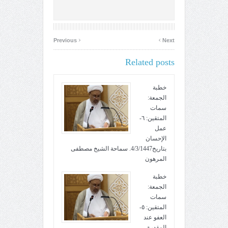
‹
›
Previous
Next
Related posts
خطبة
الجمعة:
سمات
المتقين: ٦-
عمل
الإحسان
بتاريخ4/3/1447. سماحة الشيخ مصطفى
المرهون
خطبة
الجمعة:
سمات
المتقين: ٥-
العفو عند
المقدرة.