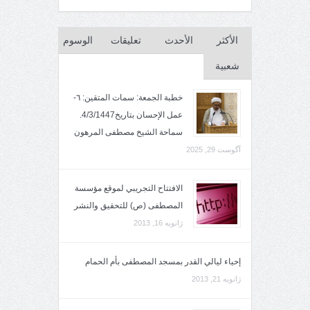
الأكثر
الأحدث
تعليقات
الوسوم
شعبية
خطبة الجمعة: سمات المتقين: ٦-
عمل الإحسان بتاريخ4/3/1447.
سماحة الشيخ مصطفى المرهون
آگوست 29, 2025
الافتتاح التجريبي لموقع مؤسسة
المصطفى (ص) للتحقيق والنشر
ژانویه 16, 2013
إحياء ليالي القدر بمسجد المصطفى بأم الحمام
ژانویه 21, 2013