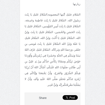
زيارتها
السّلام عليكِ أيّتها المعصومة,السَّلامُ عَليكِ يَا بِنْتَ
رَسُولِ الله، السَّلامُ عَليكِ يَا بِنْتَ فَاطِمةَ وخَدِيجَة،
السَّلامُ عَليكِ يَا بِنْتَ أَمِيرِ المُؤْمِنين، السَّلامُ عَليكِ يَا
بِنْتَ الحَسَنِ وَالحُسَين، السَّلامُ عَليكِ يَا بِنْتَ وَلِيِّ
الله، السَّلامُ عَليكِ يَا أُخْتَ وَلِيِّ الله، السَّلامُ عَليكِ
يَا عَمَّةَ وَلِيِّ الله السَّلامُ عَليكِ يَا بِنْتَ مُوسَى بنِ
جَعْفَر، وَرَحمَةُ اللهِ وَبَركَاتُه. السَّلامُ عَليكِ عَرَّفَ اللهُ
بَينَنَا وَبَينَكُم فِي الجَنَّةِ وَحَشَرَنَا فِي زُمْرَتِكُم وَأَوْرَدَنَا
حَوْضَ نَبِيِّكُم وَسَقَانَا بِكَأْسِ جَدِّكُم مِنْ يَدِ عَلِيِّ بنِ
أَبِي طَالِبٍ صَلَواتُ اللهِ عَلَيكُم، أَسْأَلُ اللهَ أَنْ يُرِيْنَا
فِيكُمُ السُّرُوْرَ وَالفَرَجَ، وَأَنْ يَجْمَعَنَا وَإيَّاكُم فِي
زُمْرَةِ جَدِّكُم مُحَمَّدٍ صَلَّى اللهُ عَلَيهِ وَآلهِ، وَأَنْ لا
يَسْلُبَنَا مَعْرِفَتَكُم إِنَّه وَلِيٌّ قَدِير.
Share