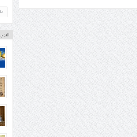
der
التدو