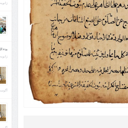
ژانویه 21, 013
بدء ا
ژانویه 22, 013
آگوست 29, 
آگوست 28, 