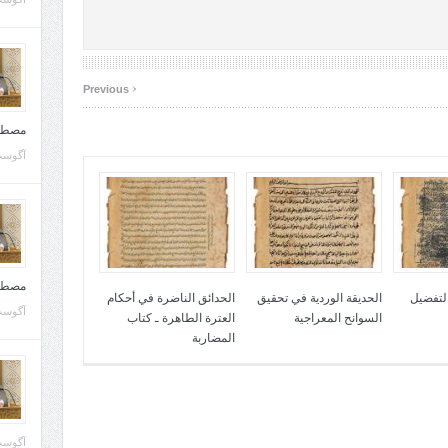
‹
Previous
مصطف
آگوست 10, 
مصطف
التفضيل
الحديقة الوردية في تحقيق
الحدائق الناضرة في أحكام
آگوست 02, 
السوانح المعراجية
العترة الطاهرة ـ كتاب
المضاربة
آگوست 02, 