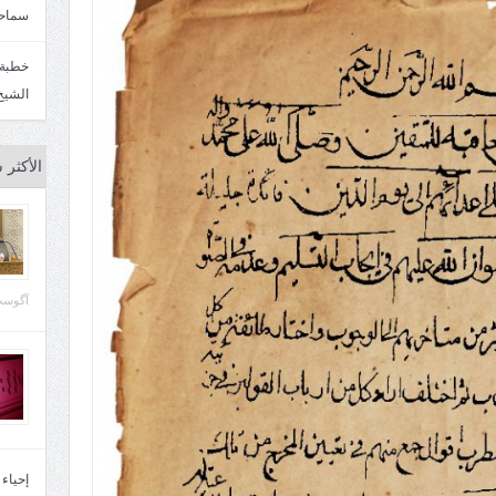
سماحة
الشيخ
الأكثر 
آگوست 29, 
إحياء