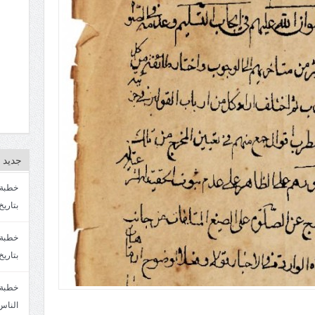
جديد ا
بتاريخ4/3/1447. سماحة الشيخ مصطفى المره
بتاريخ 27 2/1447. سماحة الشيخ مصطفى ا