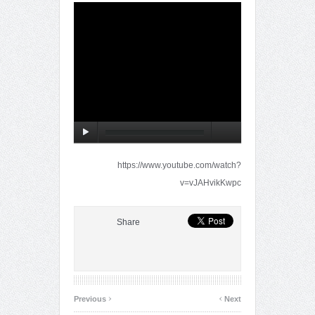
https://www.youtube.com/watch?
v=vJAHvikKwpc
Share
‹
›
Previous
Next