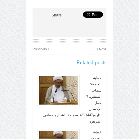
Share
‹
›
Previous
Next
Related posts
خطبة
الجمعة:
سمات
المتقين: ٦-
عمل
الإحسان
بتاريخ4/3/1447. سماحة الشيخ مصطفى
المرهون
خطبة
الجمعة: