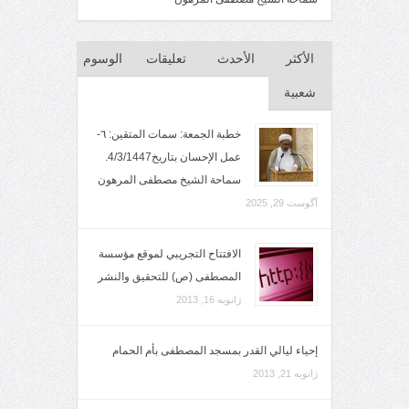
الأكثر
الأحدث
تعليقات
الوسوم
شعبية
خطبة الجمعة: سمات المتقين: ٦-
عمل الإحسان بتاريخ4/3/1447.
سماحة الشيخ مصطفى المرهون
آگوست 29, 2025
الافتتاح التجريبي لموقع مؤسسة
المصطفى (ص) للتحقيق والنشر
ژانویه 16, 2013
إحياء ليالي القدر بمسجد المصطفى بأم الحمام
ژانویه 21, 2013