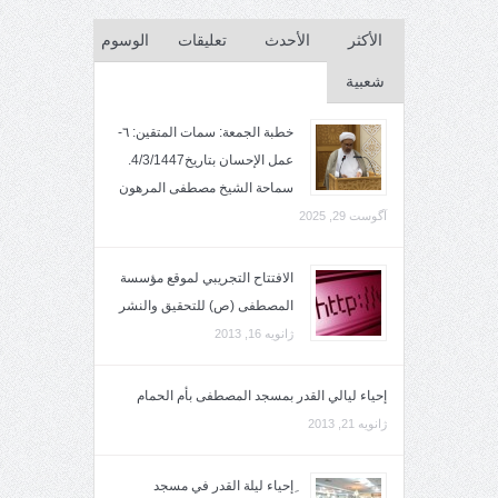
الأكثر
الأحدث
تعليقات
الوسوم
شعبية
خطبة الجمعة: سمات المتقين: ٦-
عمل الإحسان بتاريخ4/3/1447.
سماحة الشيخ مصطفى المرهون
آگوست 29, 2025
الافتتاح التجريبي لموقع مؤسسة
المصطفى (ص) للتحقيق والنشر
ژانویه 16, 2013
إحياء ليالي القدر بمسجد المصطفى بأم الحمام
ژانویه 21, 2013
ِإحياء ليلة القدر في مسجد