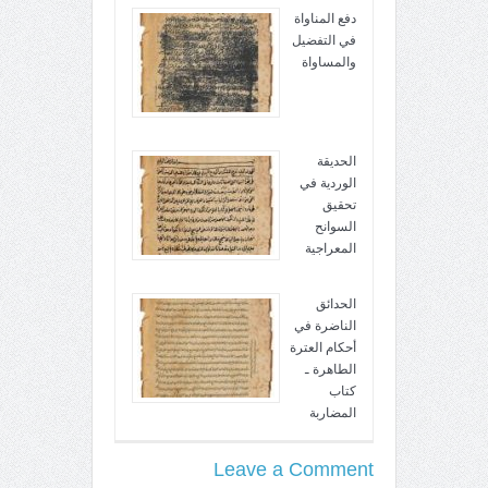
دفع المناواة
في التفضيل
والمساواة
الحديقة
الوردية في
تحقيق
السوانح
المعراجية
الحدائق
الناضرة في
أحكام العترة
الطاهرة ـ
كتاب
المضاربة
Leave a Comment