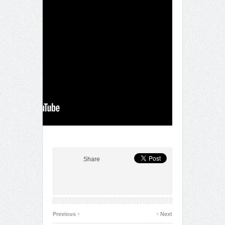
Share
‹
›
Previous
Next