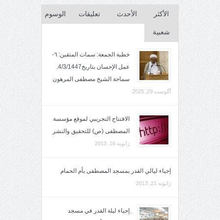
الأكثر
الأحدث
تعليقات
الوسوم
شعبية
خطبة الجمعة: سمات المتقين: ٦-
عمل الإحسان بتاريخ4/3/1447.
سماحة الشيخ مصطفى المرهون
آگوست 29, 2025
الافتتاح التجريبي لموقع مؤسسة
المصطفى (ص) للتحقيق والنشر
ژانویه 16, 2013
إحياء ليالي القدر بمسجد المصطفى بأم الحمام
ژانویه 21, 2013
ِإحياء ليلة القدر في مسجد