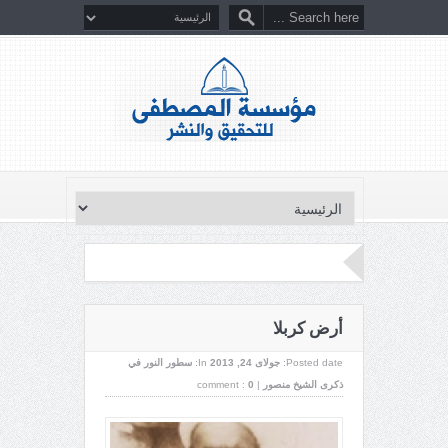
أرض کربلا
Posted date:
جولای 24, 2013
In:
سطور النور في
ذكرى الشيخ منصور
|
0
comment :