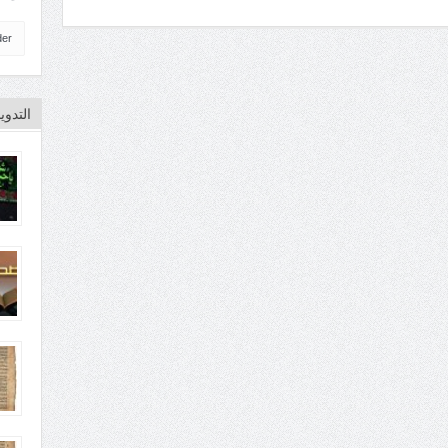
der
التدو