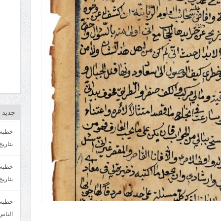
جديد ا
بتاريخ4/3/1447. سماحة الشيخ مصطفى المره
بتاريخ 27 2/1447. سماحة الشيخ مصطفى ا