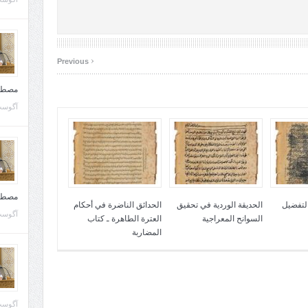
‹
Previous
مصطف
آگوست 10, 
مصطف
التفضيل
الحديقة الوردية في تحقيق
الحدائق الناضرة في أحكام
آگوست 02, 
السوانح المعراجية
العترة الطاهرة ـ كتاب
المضاربة
آگوست 02, 