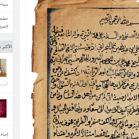
سماحة
الشيخ
الأكثر 
آگوست 29, 
إحياء