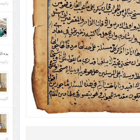
ژانویه 21, 013
بدء ا
ژانویه 22, 013
آگوست 29, 
آگوست 28, 